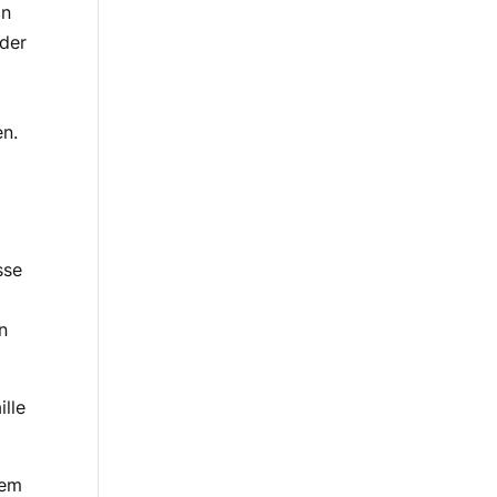
in
 der
en.
sse
n
lle
dem