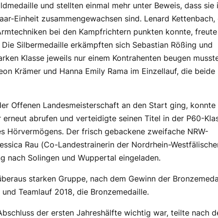
medaille und stellten einmal mehr unter Beweis, dass sie 
Paar-Einheit zusammengewachsen sind. Lenard Kettenbach,
 Armtechniken bei den Kampfrichtern punkten konnte, freute
. Die Silbermedaille erkämpften sich Sebastian Rößing und
starken Klasse jeweils nur einem Kontrahenten beugen musst
eon Krämer und Hanna Emily Rama im Einzellauf, die beide
 der Offenen Landesmeisterschaft an den Start ging, konnte
 erneut abrufen und verteidigte seinen Titel in der P60-Kla
 des Hörvermögens. Der frisch gebackene zweifache NRW-
ssica Rau (Co-Landestrainerin der Nordrhein-Westfälische
g nach Solingen und Wuppertal eingeladen.
 überaus starken Gruppe, nach dem Gewinn der Bronzemedai
- und Teamlauf 2018, die Bronzemedaille.
Abschluss der ersten Jahreshälfte wichtig war, teilte nach 