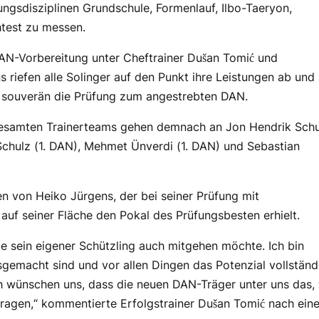
üfungsdisziplinen Grundschule, Formenlauf, Ilbo-Taeryon,
test zu messen.
AN-Vorbereitung unter Cheftrainer Dušan Tomić und
s riefen alle Solinger auf den Punkt ihre Leistungen ab und
 souverän die Prüfung zum angestrebten DAN.
gesamten Trainerteams gehen demnach an Jon Hendrik Schu
 Schulz (1. DAN), Mehmet Ünverdi (1. DAN) und Sebastian
n von Heiko Jürgens, der bei seiner Prüfung mit
 auf seiner Fläche den Pokal des Prüfungsbesten erhielt.
e sein eigener Schützling auch mitgehen möchte. Ich bin
sgemacht sind und vor allen Dingen das Potenzial vollständ
h wünschen uns, dass die neuen DAN-Träger unter uns das,
z tragen,“ kommentierte Erfolgstrainer Dušan Tomić nach ei