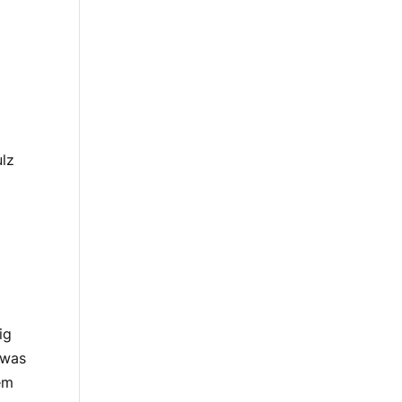
lz
ig
 was
nem